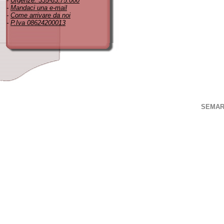
-
Urgenze: 335-83.75.000
-
Mandaci una e-mail
-
Come arrivare da noi
-
P.Iva 08624200013
SEMAR S