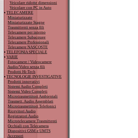
Veicolare ridotte dimensioni
Veicolare con PC in Auto
•
TELECAMERE
Miniaturizzate
Miniaturizzate Stagne
Trasmittenti senza fili
Telecamere per interno
Telecamere Subacquee
Telecamere Professionali
Telecamere NASCOSTE
•
TELEFONIA SPECIALE
•
VARIE
Fotocamere / Videocamere
Audio/Video senza fili
Prodotti Hi-Tech
•
TECNOLOGIE INVESTIGATIVE
Prodotti innovativi
Sistemi Audio Completi
Sistemi Video Completi
Microtrasmettitori Ambientali
Trasmett. Audio Assemblati
Microtrasmettitori Telefonici
Ricevitori Audio
Registratori Audio
Microtelecamere Trasmittenti
Occhiali con Telecamera
Dispositivi GSM e UMTS
Accessori