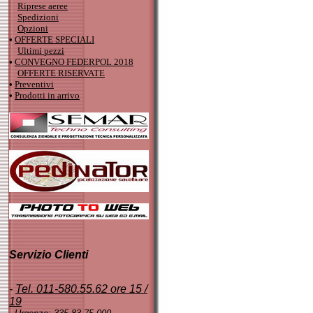
Riprese aeree
Spedizioni
Opzioni
•
OFFERTE SPECIALI
Ultimi pezzi
•
CONVEGNO FEDERPOL 2018
OFFERTE RISERVATE
•
Preventivi
•
Prodotti in arrivo
Servizio Clienti
-
Tel. 011-580.55.62 ore 15 /
19