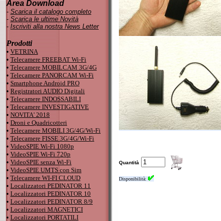
Area Download
-
Scarica il catalogo completo
-
Scarica le ultime Novità
-
Iscriviti alla nostra News Letter
Prodotti
•
VETRINA
•
Telecamere FREEBAT Wi-Fi
•
Telecamere MOBILCAM 3G/4G
•
Telecamere PANORCAM Wi-Fi
•
Smartphone Android PRO
•
Registratori AUDIO Digitali
•
Telecamere INDOSSABILI
•
Telecamere INVESTIGATIVE
•
NOVITA' 2018
•
Droni e Quadricotteri
•
Telecamere MOBILI 3G/4G/Wi-Fi
•
Telecamere FISSE 3G/4G/Wi-Fi
•
VideoSPIE Wi-Fi 1080p
•
VideoSPIE Wi-Fi 720p
•
VideoSPIE senza Wi-Fi
Quantità
•
VideoSPIE UMTS con Sim
•
Telecamere WI-FI CLOUD
Disponibilità:
•
Localizzatori PEDINATOR 11
•
Localizzatori PEDINATOR 10
•
Localizzatori PEDINATOR 8/9
•
Localizzatori MAGNETICI
•
Localizzatori PORTATILI