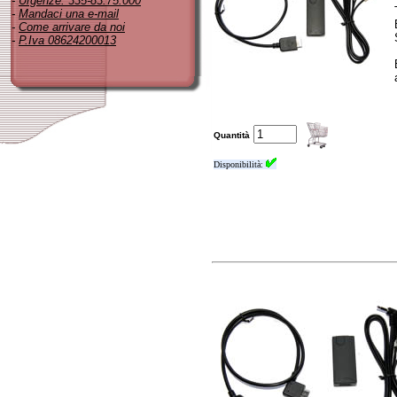
-
Urgenze: 335-83.75.000
-
Mandaci una e-mail
-
Come arrivare da noi
-
P.Iva 08624200013
Quantità
Disponibilità: