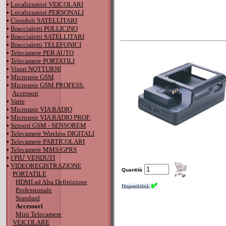
•
Localizzatori VEICOLARI
•
Localizzatori PERSONALI
•
Ciondoli SATELLITARI
•
Braccialetti POLLICINO
•
Braccialetti SATELLITARI
•
Braccialetti TELEFONICI
•
Telecamere PER AUTO
•
Telecamere PORTATILI
•
Visori NOTTURNI
•
Microspie GSM
•
Microspie GSM PROFESS.
Accessori
•
Varie
•
Microspie VIA RADIO
•
Microspie VIA RADIO PROF.
•
Sensori GSM - SENSOREM
•
Telecamere Wireless DIGITALI
•
Telecamere PARTICOLARI
•
Telecamere MMS/GPRS
•
I PIU' VENDUTI
•
VIDEOREGISTRAZIONE
Quantità
PORTATILE
HDMI ad Alta Definizione
Disponibilità:
Professionale
Standard
Accessori
Mini Telecamere
VEICOLARE