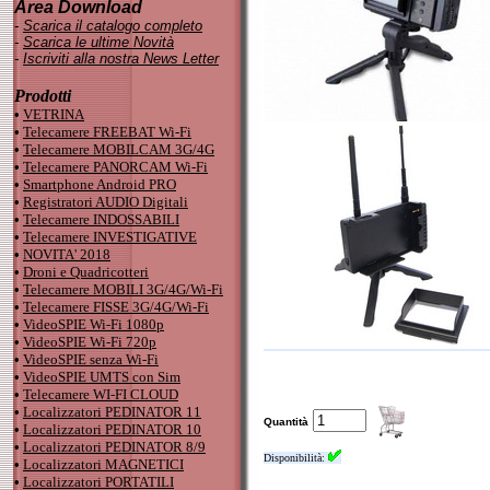
Area Download
-
Scarica il catalogo completo
-
Scarica le ultime Novità
-
Iscriviti alla nostra News Letter
Prodotti
•
VETRINA
•
Telecamere FREEBAT Wi-Fi
•
Telecamere MOBILCAM 3G/4G
•
Telecamere PANORCAM Wi-Fi
•
Smartphone Android PRO
•
Registratori AUDIO Digitali
•
Telecamere INDOSSABILI
•
Telecamere INVESTIGATIVE
•
NOVITA' 2018
•
Droni e Quadricotteri
•
Telecamere MOBILI 3G/4G/Wi-Fi
•
Telecamere FISSE 3G/4G/Wi-Fi
•
VideoSPIE Wi-Fi 1080p
•
VideoSPIE Wi-Fi 720p
•
VideoSPIE senza Wi-Fi
•
VideoSPIE UMTS con Sim
•
Telecamere WI-FI CLOUD
•
Localizzatori PEDINATOR 11
Quantità
•
Localizzatori PEDINATOR 10
•
Localizzatori PEDINATOR 8/9
Disponibilità:
•
Localizzatori MAGNETICI
•
Localizzatori PORTATILI