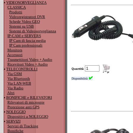
•
VIDEOSORVEGLIANZA
CLASSICA
Prodotti
Videoregistratori DVR
Schede Video GEO
Sistemi su USB
Sistemi di Videosorveglianza
IP-CAM e SERVERS
IP Cam di fascia media
IP Cam professionali
Monitors
Accessori
Trasmettitori Video + Audio
Ricevitori Video + Audio
•
TELECONTROLLI
Quantità
Via GSM
Via Bluetooth
Disponibilità:
Via LAN-WEB
Via Radio
Altri
•
BONIFICHE e RILEVATORI
Rilevatori di microspie
Protezione anti GPS
•
NOLEGGIO
Dispositivi a NOLEGGIO
•
SERVIZI
Servizi di Tracking
Bonifiche