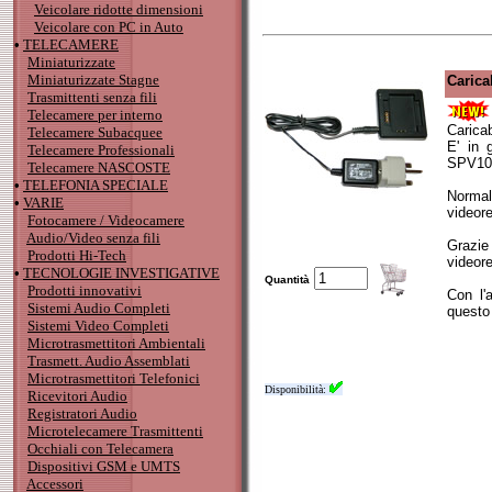
Veicolare ridotte dimensioni
Veicolare con PC in Auto
•
TELECAMERE
Miniaturizzate
Miniaturizzate Stagne
Carica
Trasmittenti senza fili
Telecamere per interno
Caricab
Telecamere Subacquee
E' in 
Telecamere Professionali
SPV10
Telecamere NASCOSTE
•
TELEFONIA SPECIALE
Normalm
•
VARIE
videore
Fotocamere / Videocamere
Audio/Video senza fili
Grazie
Prodotti Hi-Tech
videore
•
TECNOLOGIE INVESTIGATIVE
Quantità
Prodotti innovativi
Con l'
Sistemi Audio Completi
questo 
Sistemi Video Completi
Microtrasmettitori Ambientali
Trasmett. Audio Assemblati
Microtrasmettitori Telefonici
Disponibilità:
Ricevitori Audio
Registratori Audio
Microtelecamere Trasmittenti
Occhiali con Telecamera
Dispositivi GSM e UMTS
Accessori