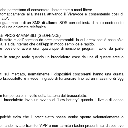
i che permettono di conversare liberamente a mani libere.
utomaticamente alla stessa attivando il VivaVoce e consentendo così di
lato".
rogrammabile di un SMS di allarme SOS con richiesta di aiuto contenente
o di una chiamata telefonica.
REE PROGRAMMABILI (GEOFENCE)
dell'uscita e dell'ingresso da aree programmbili la cui creazione è possibòle
, sia da internet che dall'App in modo semplice e rapido.
 e possiono avere una qualunque dimensione programmabile da parte
re in tem,po reale quando un braccialetto esce da una di queste aree o
nti sul mercato, normalmente i dispositivi concorrenti hanno una durata
 braccialetto è invece in grado di funzionare fino ad un massimo di 3gg
empo reale, il livello deIla batteria del braccialetto.
il braccialetto invia un avviso di "Low battery" quando il livello di carica
oichè evita che il braccialetto possa venire spento volontariamente o
omando inviato tramite l'APP e non tarmite i tastini presenti sul dispositivo