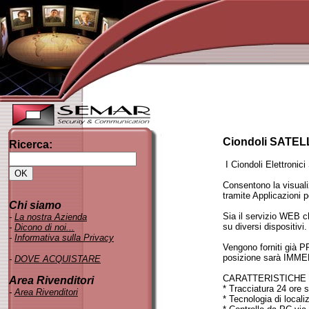
Ciondoli SATEL
Ricerca:
I Ciondoli Elettronici
Consentono la visuali
tramite Applicazioni 
Chi siamo
Sia il servizio WEB c
-
La nostra Azienda
su diversi dispositivi.
-
Dicono di noi..
.
-
Informativa sulla Privacy
Vengono forniti già PR
posizione sarà IMME
-
DOVE ACQUISTARE
CARATTERISTICHE 
Area Rivenditori
* Tracciatura 24 ore 
-
Area Rivenditori
* Tecnologia di local