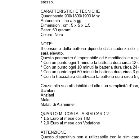
stesso.
CARATTERISTICHE TECNICHE
Quadribanda 900/1800/1900 Mhz
Autonomia: fino a 5 gg
Dimensioni: cm. 5 x 5 x 1,5
Peso: 50 grammi
Colore: Nero
NOTE:
Il consumo della batteria dipende dalla cadenza dei pu
sarà elevato.
Questo parametro è impostabile ed è modificabile a pia
* Con un punto ogni 1 minuto la batteria dura circa 12 
* Con un punto ogni 10 minuti la batteria dura circa 24 
* Con un punto ogni 60 minuti la batteria dura circa 3 gi
* Con la tracciatura disattivata la batteria dura circa 5 g
Grazie alla sua affidabilità ed alla sua semplicità d'uso
Bambini
Anziani
Malati
Malati di Alzheimer
QUANTO MI COSTA LA SIM CARD ?
* 1,5 Euro al mese con TIM
* 2,0 Euro al mese con Vodafone
ATTENZIONE
Questo dispositivo non è utilizzabile con le sim car