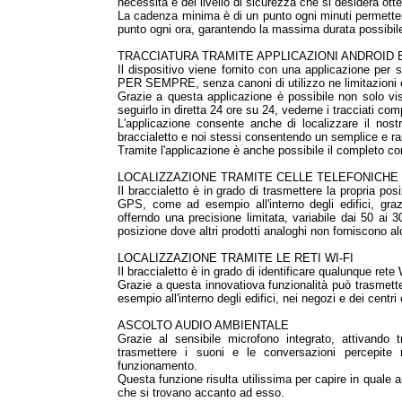
necessità e del livello di sicurezza che si desidera ott
La cadenza minima è di un punto ogni minuti permette
punto ogni ora, garantendo la massima durata possibile 
TRACCIATURA TRAMITE APPLICAZIONI ANDROID 
Il dispositivo viene fornito con una applicazione p
PER SEMPRE, senza canoni di utilizzo ne limitazioni
Grazie a questa applicazione è possibile non solo vi
seguirlo in diretta 24 ore su 24, vederne i tracciati comp
L'applicazione consente anche di localizzare il nost
braccialetto e noi stessi consentendo un semplice e ra
Tramite l'applicazione è anche possibile il completo con
LOCALIZZAZIONE TRAMITE CELLE TELEFONICHE
Il braccialetto è in grado di trasmettere la propria
GPS, come ad esempio all'interno degli edifici, graz
offerndo una precisione limitata, variabile dai 50 ai
posizione dove altri prodotti analoghi non forniscono a
LOCALIZZAZIONE TRAMITE LE RETI WI-FI
Il braccialetto è in grado di identificare qualunque rete
Grazie a questa innovatiova funzionalità può trasmet
esempio all'interno degli edifici, nei negozi e dei centr
ASCOLTO AUDIO AMBIENTALE
Grazie al sensibile microfono integrato, attivando 
trasmettere i suoni e le conversazioni percepite
funzionamento.
Questa funzione risulta utilissima per capire in quale 
che si trovano accanto ad esso.