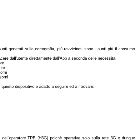
nti generati sulla cartografia, più ravvicinati sono i punti più il consumo
cere dall'utente direttamente dall'App a seconda delle necessità.
ore
ore
orni
iorni
, questo dispositivo è adatto a seguire ed a ritrovare:
d dell'operatore TRE (H3G) poichè operative solo sulla rete 3G e dunque