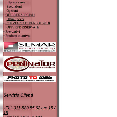
Riprese aeree
Spedizioni
Opzioni
•
OFFERTE SPECIALI
Ultimi pezzi
•
CONVEGNO FEDERPOL 2018
OFFERTE RISERVATE
•
Preventivi
•
Prodotti in arrivo
Servizio Clienti
-
Tel. 011-580.55.62 ore 15 /
19