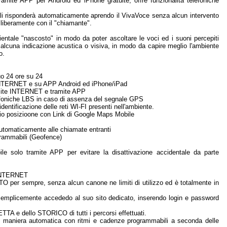
ramite APP per Android ed iPhone gratuite, offre funzionalità telefoniche
uali risponderà automaticamente aprendo il VivaVoce senza alcun intervento
 liberamente con il "chiamante".
ientale "nascosto" in modo da poter ascoltare le voci ed i suoni percepiti
 alcuna indicazione acustica o visiva, in modo da capire meglio l'ambiente
o.
uo 24 ore su 24
a INTERNET e su APP Android ed iPhone/iPad
tramite INTERNET e tramite APP
lefoniche LBS in caso di assenza del segnale GPS
 identificazione delle reti WI-FI presenti nell'ambiente.
vio posizioone con Link di Google Maps Mobile
 automaticamente alle chiamate entranti
grammabili (Geofence)
le solo tramite APP per evitare la disattivazione accidentale da parte
NTERNET
 per sempre, senza alcun canone ne limiti di utilizzo ed è totalmente in
 semplicemente accededo al suo sito dedicato, inserendo login e password
ETTA e dello STORICO di tutti i percorsi effettuati.
t in maniera automatica con ritmi e cadenze programmabili a seconda delle