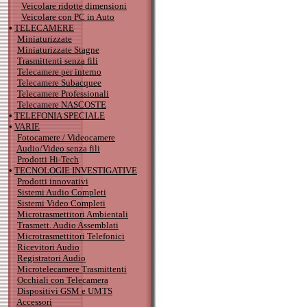
Veicolare ridotte dimensioni
Veicolare con PC in Auto
•
TELECAMERE
Miniaturizzate
Miniaturizzate Stagne
Trasmittenti senza fili
Telecamere per interno
Telecamere Subacquee
Telecamere Professionali
Telecamere NASCOSTE
•
TELEFONIA SPECIALE
•
VARIE
Fotocamere / Videocamere
Audio/Video senza fili
Prodotti Hi-Tech
•
TECNOLOGIE INVESTIGATIVE
Prodotti innovativi
Sistemi Audio Completi
Sistemi Video Completi
Microtrasmettitori Ambientali
Trasmett. Audio Assemblati
Microtrasmettitori Telefonici
Ricevitori Audio
Registratori Audio
Microtelecamere Trasmittenti
Occhiali con Telecamera
Dispositivi GSM e UMTS
Accessori