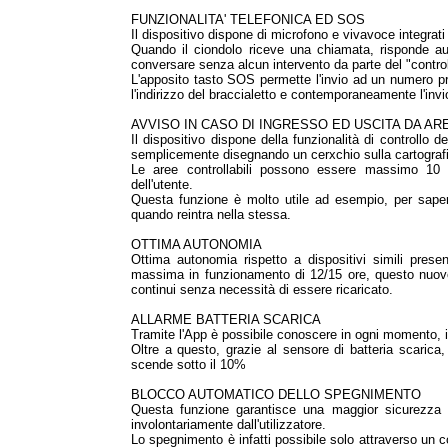
FUNZIONALITA' TELEFONICA ED SOS
Il dispositivo dispone di microfono e vivavoce integrat
Quando il ciondolo riceve una chiamata, risponde a
conversare senza alcun intervento da parte del "control
L'apposito tasto SOS permette l'invio ad un numero p
l'indirizzo del braccialetto e contemporaneamente l'invi
AVVISO IN CASO DI INGRESSO ED USCITA DA A
Il dispositivo dispone della funzionalità di controllo 
semplicemente disegnando un cerxchio sulla cartografia
Le aree controllabili possono essere massimo 10
dell'utente.
Questa funzione è molto utile ad esempio, per sape
quando reintra nella stessa.
OTTIMA AUTONOMIA
Ottima autonomia rispetto a dispositivi simili prese
massima in funzionamento di 12/15 ore, questo nuovo
continui senza necessità di essere ricaricato.
ALLARME BATTERIA SCARICA
Tramite l'App è possibile conoscere in ogni momento, in t
Oltre a questo, grazie al sensore di batteria scarica, 
scende sotto il 10%
BLOCCO AUTOMATICO DELLO SPEGNIMENTO
Questa funzione garantisce una maggior sicurezza p
involontariamente dall'utilizzatore.
Lo spegnimento è infatti possibile solo attraverso un c