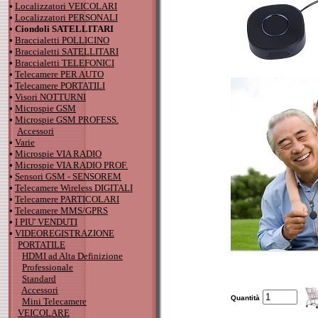
•
Localizzatori VEICOLARI
•
Localizzatori PERSONALI
•
Ciondoli SATELLITARI
•
Braccialetti POLLICINO
•
Braccialetti SATELLITARI
•
Braccialetti TELEFONICI
•
Telecamere PER AUTO
•
Telecamere PORTATILI
•
Visori NOTTURNI
•
Microspie GSM
•
Microspie GSM PROFESS.
Accessori
•
Varie
•
Microspie VIA RADIO
•
Microspie VIA RADIO PROF.
•
Sensori GSM - SENSOREM
•
Telecamere Wireless DIGITALI
•
Telecamere PARTICOLARI
•
Telecamere MMS/GPRS
•
I PIU' VENDUTI
•
VIDEOREGISTRAZIONE
PORTATILE
HDMI ad Alta Definizione
Professionale
Standard
Accessori
Quantità
Mini Telecamere
VEICOLARE