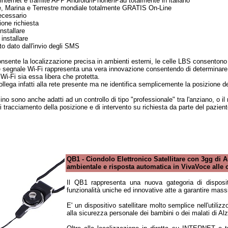
 internet e tramite APP Android/iPhone/iPad totalmente in italiano
re, Marina e Terrestre mondiale totalmente GRATIS On-Line
ecessario
one richiesta
stallare
installare
o dato dall'invio degli SMS
sente la localizzazione precisa in ambienti esterni, le celle LBS consentono
e segnale Wi-Fi rappresenta una vera innovazione consentendo di determinare i
Wi-Fi sia essa libera che protetta.
 collega infatti alla rete presente ma ne identifica semplicemente la posizione
icino sono anche adatti ad un controllo di tipo "professionale" tra l'anziano, o il
i tracciamento della posizione e di intervento su richiesta da parte del pazien
QB1 - Ciondolo Elettronico Satellitare con 3gg di
ambientale e risposta automatica in VivaVoce alle 
Il QB1 rappresenta una nuova gategoria di dispositi
funzionalità uniche ed innovative atte a garantire massi
E' un dispositivo satellitare molto semplice nell'utiliz
alla sicurezza personale dei bambini o dei malati di Al