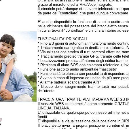
Oltre alla localizzazione in diretta su INTERNET e t
grazie al microfono ed al VivaVoce integrato.
Il ciondolo potrà dunque di ricevere telefonate alle q
da parte del "controllato" che potrà dunque conversare
E' anche disponibile la funzione di ascolto audio amb
nelle vicinanze del possessore del braccialetto senza
in cui si trova il "controllato" e chi ci sia intorno ad ess
FUNZIONALITA' PRINCIPALI
* Fino a 3 giorni di autonomia in funzionamento contin
* Tracciamento cartografico in diretta su piattaform
* Visualizzazione storica di tutti percorsi effettuati 
* Tracciamento preciso tramite GPS, tramite celle te
* Localizzazione precisa all'interno degli edifici tramite
* Richiesta di aiuto SOS con chiamata telefonica + in
* Funzione ascolto audio ambientale "nascosto"
* Funzionalità telefonica con possibilità di rispondere
* Avviso in caso di ingresso ed uscita da più aree pro
* Allarme batteria scarica tramite APP
* Blocco dello spegnimento tramite tasti ma possibi
dell'utente
TRACCIATURA TRAMITE PIATTAFORMA WEB SU I
Il servizio WEB su internet è completamente GRATUITO
LINGUA ITALIANA.
E' utilizzabile da qualunque pc connesso ad internet
forniti.
E' disponibile la visualizzazione della posizione in DIR
Il braccialetto invia la propria posizione su interne