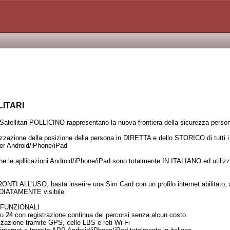
LITARI
 Satellitari POLLICINO rappresentano la nuova frontiera della sicurezza person
zzazione della posizione della persona in DIRETTA e dello STORICO di tutti i 
per Android/iPhone/iPad
he le apllicazioni Android/iPhone/iPad sono totalmente IN ITALIANO ed utiliz
ONTI ALL'USO, basta inserire una Sim Card con un profilo internet abilitato, ac
DIATAMENTE visibile.
FUNZIONALI
su 24 con registrazione continua dei percorsi senza alcun costo.
izzazione tramite GPS, celle LBS e reti Wi-Fi