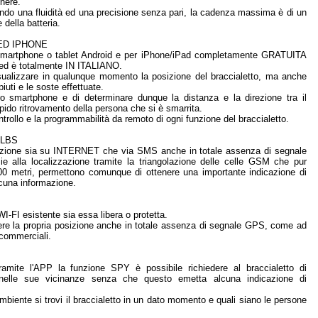
enere.
ndo una fluidità ed una precisione senza pari, la cadenza massima è di un
della batteria.
ED IPHONE
er smartphone o tablet Android e per iPhone/iPad completamente GRATUITA
 ed è totalmente IN ITALIANO.
sualizzare in qualunque momento la posizione del braccialetto, ma anche
iuti e le soste effettuate.
ro smartphone e di determinare dunque la distanza e la direzione tra il
pido ritrovamento della persona che si è smarrita.
trollo e la programmabilità da remoto di ogni funzione del braccialetto.
 LBS
 posizione sia su INTERNET che via SMS anche in totale assenza di segnale
ie alla localizzazione tramite la triangolazione delle celle GSM che pur
 300 metri, permettono comunque di ottenere una importante indicazione di
lcuna informazione.
 WI-FI esistente sia essa libera o protetta.
tere la propria posizione anche in totale assenza di segnale GPS, come ad
i commerciali.
tramite l'APP la funzione SPY è possibile richiedere al braccialetto di
 nelle sue vicinanze senza che questo emetta alcuna indicazione di
ambiente si trovi il braccialetto in un dato momento e quali siano le persone