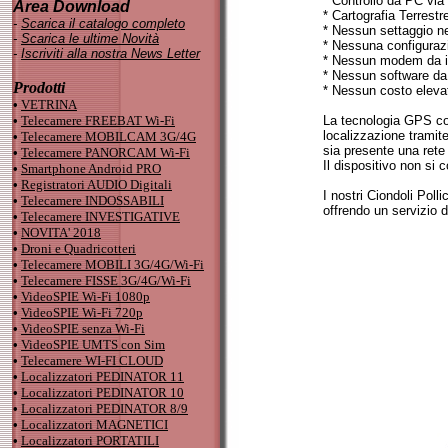
* Controllo da PC via
Area Download
* Cartografia Terrest
-
Scarica il catalogo completo
* Nessun settaggio n
-
Scarica le ultime Novità
* Nessuna configurazi
-
Iscriviti alla nostra News Letter
* Nessun modem da in
* Nessun software da 
Prodotti
* Nessun costo elevat
•
VETRINA
•
Telecamere FREEBAT Wi-Fi
La tecnologia GPS con
localizzazione tramit
•
Telecamere MOBILCAM 3G/4G
sia presente una rete 
•
Telecamere PANORCAM Wi-Fi
Il dispositivo non si
•
Smartphone Android PRO
•
Registratori AUDIO Digitali
I nostri Ciondoli Poll
•
Telecamere INDOSSABILI
offrendo un servizio d
•
Telecamere INVESTIGATIVE
•
NOVITA' 2018
•
Droni e Quadricotteri
•
Telecamere MOBILI 3G/4G/Wi-Fi
•
Telecamere FISSE 3G/4G/Wi-Fi
•
VideoSPIE Wi-Fi 1080p
•
VideoSPIE Wi-Fi 720p
•
VideoSPIE senza Wi-Fi
•
VideoSPIE UMTS con Sim
•
Telecamere WI-FI CLOUD
•
Localizzatori PEDINATOR 11
•
Localizzatori PEDINATOR 10
•
Localizzatori PEDINATOR 8/9
•
Localizzatori MAGNETICI
•
Localizzatori PORTATILI