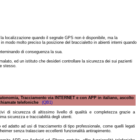
 la localizzazione quando il segnale GPS non è disponibile, ma la
n modo molto preciso la posizione del braccialetto in abienti interni quando
 deterninando di conseguenza la sua.
 malato, ed un istituto che desideri controllare la sicurezza dei sui pazienti
te stesso.
 Autonomia, Tracciamento via INTERNET e con APP in italiano, ascolto
chiamate telefoniche
(QB1)
vi di sicurezza di altissimo livello di qualità e completezza grazie a
ma sicurezza e tracciabilità degli utenti.
zo ed adatto ad usi di tracciamento di tipo professionale, come quelli legati
zheimer senza tralasciare eccellenti funzionalità antirapimento.