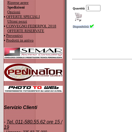
Riprese aeree
Spedizioni
Quantità
Opzioni
•
OFFERTE SPECIALI
Ultimi pezzi
•
CONVEGNO FEDERPOL 2018
Disponibilità:
OFFERTE RISERVATE
•
Preventivi
•
Prodotti in arrivo
Servizio Clienti
-
Tel. 011-580.55.62 ore 15 /
19