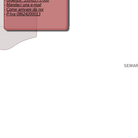
-
Urgenze: 335-83.75.000
-
Mandaci una e-mail
-
Come arrivare da noi
-
P.Iva 08624200013
SEMAR S