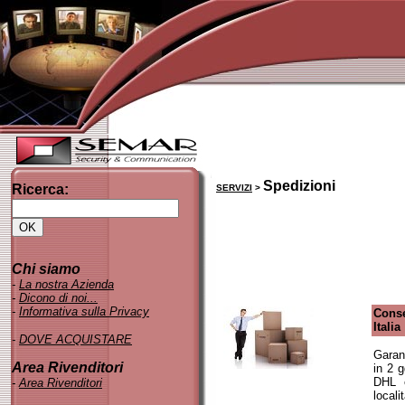
Spedizioni
Ricerca:
SERVIZI
>
Chi siamo
-
La nostra Azienda
-
Dicono di noi..
.
-
Informativa sulla Privacy
Cons
Italia
-
DOVE ACQUISTARE
Garan
Area Rivenditori
in 2 g
DHL 
-
Area Rivenditori
localit