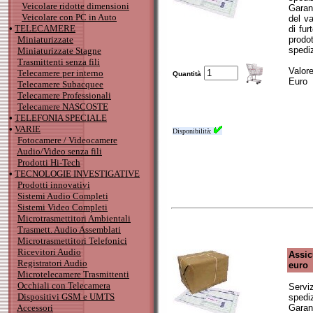
Veicolare ridotte dimensioni
Garan
Veicolare con PC in Auto
del v
•
TELECAMERE
di fu
Miniaturizzate
prodot
spediz
Miniaturizzate Stagne
Trasmittenti senza fili
Valor
Telecamere per interno
Quantità
Euro
Telecamere Subacquee
Telecamere Professionali
Telecamere NASCOSTE
•
TELEFONIA SPECIALE
•
VARIE
Disponibilità:
Fotocamere / Videocamere
Audio/Video senza fili
Prodotti Hi-Tech
•
TECNOLOGIE INVESTIGATIVE
Prodotti innovativi
Sistemi Audio Completi
Sistemi Video Completi
Microtrasmettitori Ambientali
Trasmett. Audio Assemblati
Microtrasmettitori Telefonici
Ricevitori Audio
Assic
Registratori Audio
euro
Microtelecamere Trasmittenti
Occhiali con Telecamera
Serviz
Dispositivi GSM e UMTS
spedi
Accessori
Garan