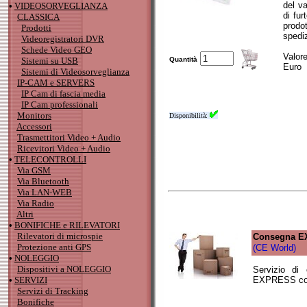
del v
•
VIDEOSORVEGLIANZA
di fu
CLASSICA
prodot
Prodotti
spediz
Videoregistratori DVR
Schede Video GEO
Valor
Sistemi su USB
Quantità
Euro
Sistemi di Videosorveglianza
IP-CAM e SERVERS
IP Cam di fascia media
IP Cam professionali
Monitors
Disponibilità:
Accessori
Trasmettitori Video + Audio
Ricevitori Video + Audio
•
TELECONTROLLI
Via GSM
Via Bluetooth
Via LAN-WEB
Via Radio
Altri
•
BONIFICHE e RILEVATORI
Rilevatori di microspie
Consegna E
Protezione anti GPS
(CE World)
•
NOLEGGIO
Dispositivi a NOLEGGIO
Servizio di 
•
SERVIZI
EXPRESS co
Servizi di Tracking
Bonifiche