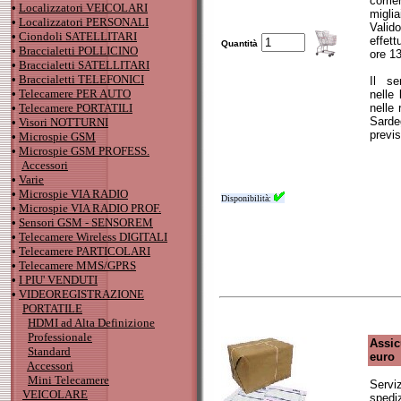
corr
•
Localizzatori VEICOLARI
miglia
•
Localizzatori PERSONALI
Valid
•
Ciondoli SATELLITARI
effet
Quantità
•
Braccialetti POLLICINO
ore 13
•
Braccialetti SATELLITARI
•
Braccialetti TELEFONICI
Il se
•
Telecamere PER AUTO
nelle 
•
Telecamere PORTATILI
nelle 
Sarde
•
Visori NOTTURNI
previs
•
Microspie GSM
•
Microspie GSM PROFESS.
Accessori
•
Varie
•
Microspie VIA RADIO
Disponibilità:
•
Microspie VIA RADIO PROF.
•
Sensori GSM - SENSOREM
•
Telecamere Wireless DIGITALI
•
Telecamere PARTICOLARI
•
Telecamere MMS/GPRS
•
I PIU' VENDUTI
•
VIDEOREGISTRAZIONE
PORTATILE
HDMI ad Alta Definizione
Professionale
Assic
Standard
euro
Accessori
Mini Telecamere
Serviz
VEICOLARE
spedi