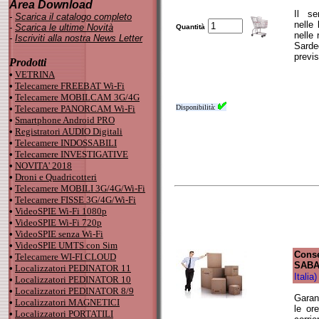
Area Download
Il se
-
Scarica il catalogo completo
nelle 
-
Scarica le ultime Novità
Quantità
nelle 
-
Iscriviti alla nostra News Letter
Sarde
previs
Prodotti
•
VETRINA
•
Telecamere FREEBAT Wi-Fi
•
Telecamere MOBILCAM 3G/4G
•
Telecamere PANORCAM Wi-Fi
Disponibilità:
•
Smartphone Android PRO
•
Registratori AUDIO Digitali
•
Telecamere INDOSSABILI
•
Telecamere INVESTIGATIVE
•
NOVITA' 2018
•
Droni e Quadricotteri
•
Telecamere MOBILI 3G/4G/Wi-Fi
•
Telecamere FISSE 3G/4G/Wi-Fi
•
VideoSPIE Wi-Fi 1080p
•
VideoSPIE Wi-Fi 720p
•
VideoSPIE senza Wi-Fi
•
VideoSPIE UMTS con Sim
Cons
•
Telecamere WI-FI CLOUD
SABAT
•
Localizzatori PEDINATOR 11
Italia)
•
Localizzatori PEDINATOR 10
•
Localizzatori PEDINATOR 8/9
Garan
•
Localizzatori MAGNETICI
le or
•
Localizzatori PORTATILI