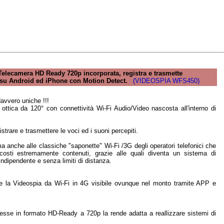
lecamera HD Ready 720p incorporata, registra e trasmette
 su Android ed iPhone con Motion Detect.
(VIDEOSPIA WFS450)
davvero uniche !!!
ottica da 120° con connettività Wi-Fi Audio/Video nascosta all'interno di
istrare e trasmettere le voci ed i suoni percepiti.
ma anche alle classiche "saponette" Wi-Fi /3G degli operatori telefonici che
costi estremamente contenuti, grazie alle quali diventa un sistema di
dipendente e senza limiti di distanza.
e la Videospia da Wi-Fi in 4G visibile ovunque nel monto tramite APP e
smesse in formato HD-Ready a 720p la rende adatta a reallizzare sistemi di