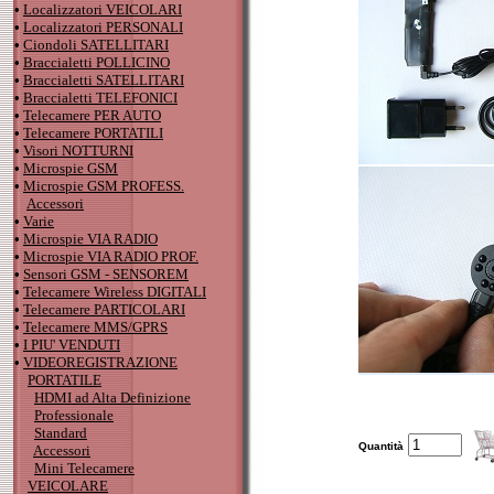
•
Localizzatori VEICOLARI
•
Localizzatori PERSONALI
•
Ciondoli SATELLITARI
•
Braccialetti POLLICINO
•
Braccialetti SATELLITARI
•
Braccialetti TELEFONICI
•
Telecamere PER AUTO
•
Telecamere PORTATILI
•
Visori NOTTURNI
•
Microspie GSM
•
Microspie GSM PROFESS.
Accessori
•
Varie
•
Microspie VIA RADIO
•
Microspie VIA RADIO PROF.
•
Sensori GSM - SENSOREM
•
Telecamere Wireless DIGITALI
•
Telecamere PARTICOLARI
•
Telecamere MMS/GPRS
•
I PIU' VENDUTI
•
VIDEOREGISTRAZIONE
PORTATILE
HDMI ad Alta Definizione
Professionale
Standard
Quantità
Accessori
Mini Telecamere
VEICOLARE