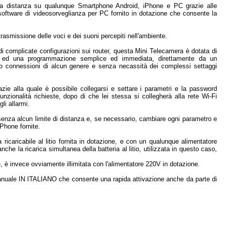
he a distanza su qualunque Smartphone Android, iPhone e PC grazie alle
 software di videosorveglianza per PC fornito in dotazione che consente la
trasmissione delle voci e dei suoni percepiti nell'ambiente.
 complicate configurazioni sui router, questa Mini Telecamera è dotata di
e ed una programmazione semplice ed immediata, direttamente da un
o connessioni di alcun genere e senza necassità dei complessi settaggi
azie alla quale è possibile collegarsi e settare i parametri e la password
nzionalità richieste, dopo di che lei stessa si collegherà alla rete Wi-Fi
li allarmi.
enza alcun limite di distanza e, se necessario, cambiare ogni parametro e
iPhone fornite.
icaricabile al litio fornita in dotazione, e con un qualunque alimentatore
e la ricarica simultanea della batteria al litio, utilizzata in questo caso,
re, è invece ovviamente illimitata con l'alimentatore 220V in dotazione.
manuale IN ITALIANO che consente una rapida attivazione anche da parte di