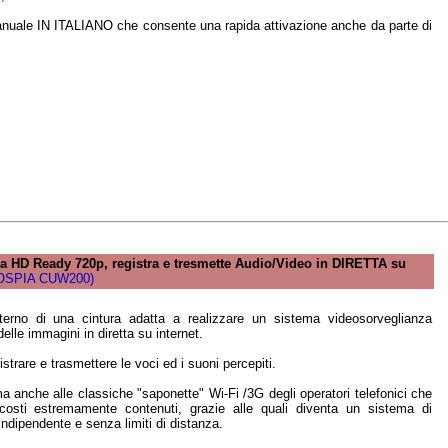
manuale IN ITALIANO che consente una rapida attivazione anche da parte di
 HD Ready 720p, registra e tresmette Audio/Video in DIRETTA su
OSPIA CUW200)
terno di una cintura adatta a realizzare un sistema videosorveglianza
elle immagini in diretta su internet.
istrare e trasmettere le voci ed i suoni percepiti.
ma anche alle classiche "saponette" Wi-Fi /3G degli operatori telefonici che
costi estremamente contenuti, grazie alle quali diventa un sistema di
dipendente e senza limiti di distanza.