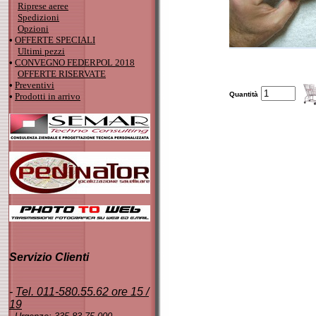
Riprese aeree
Spedizioni
Opzioni
•
OFFERTE SPECIALI
Ultimi pezzi
•
CONVEGNO FEDERPOL 2018
OFFERTE RISERVATE
•
Preventivi
Quantità
•
Prodotti in arrivo
Servizio Clienti
-
Tel. 011-580.55.62 ore 15 /
19