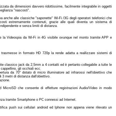
zata da dimensioni davvero ridottissime, facilmente integrabile in oggetti
veglianza "nascosti".
ma anche alle classiche "saponette" Wi-Fi /3G degli operatori telefonici che
costi estremamente contenuti, grazie alle quali diventa un sistema di
dipendente e senza limiti di distanza.
e la Videospia da Wi-Fi in 4G visibile ovunque nel monto tramite APP e
 e trasmesse in formato HD 720p la rende adatta a reallizzare sistemi di
te classico jack da 2,5mm a 4 contatti ed è pertanto collegabile a tutte le
 cappellino, gli occhiali ecc.
rtura da 70° dotato di micro illuminatore ad infrarossi nell'obiettivo che
 3 metri di distanza dall'obiettivo.
azione.
d MicroSD che consente di effetture registrazioni Audio/Video in modo
stanza tramite Smartphone o PC connessi ad Internet.
ifica push sui cellulari android ed Iphone non appena viene rilevato un