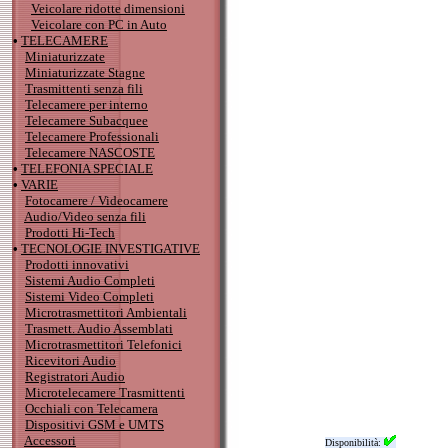
Veicolare ridotte dimensioni
Veicolare con PC in Auto
•
TELECAMERE
Miniaturizzate
Miniaturizzate Stagne
Trasmittenti senza fili
Telecamere per interno
Telecamere Subacquee
Telecamere Professionali
Telecamere NASCOSTE
•
TELEFONIA SPECIALE
•
VARIE
Fotocamere / Videocamere
Audio/Video senza fili
Prodotti Hi-Tech
•
TECNOLOGIE INVESTIGATIVE
Prodotti innovativi
Sistemi Audio Completi
Sistemi Video Completi
Microtrasmettitori Ambientali
Trasmett. Audio Assemblati
Microtrasmettitori Telefonici
Ricevitori Audio
Registratori Audio
Microtelecamere Trasmittenti
Occhiali con Telecamera
Dispositivi GSM e UMTS
Accessori
Disponibilità: