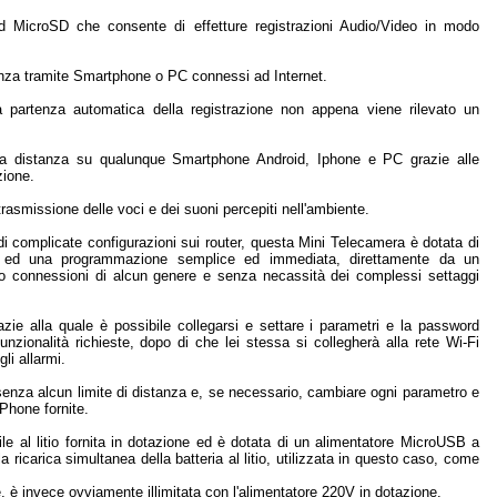
d MicroSD che consente di effetture registrazioni Audio/Video in modo
stanza tramite Smartphone o PC connessi ad Internet.
 partenza automatica della registrazione non appena viene rilevato un
he a distanza su qualunque Smartphone Android, Iphone e PC grazie alle
zione.
trasmissione delle voci e dei suoni percepiti nell'ambiente.
 complicate configurazioni sui router, questa Mini Telecamera è dotata di
e ed una programmazione semplice ed immediata, direttamente da un
o connessioni di alcun genere e senza necassità dei complessi settaggi
azie alla quale è possibile collegarsi e settare i parametri e la password
nzionalità richieste, dopo di che lei stessa si collegherà alla rete Wi-Fi
li allarmi.
enza alcun limite di distanza e, se necessario, cambiare ogni parametro e
iPhone fornite.
le al litio fornita in dotazione ed è dotata di un alimentatore MicroUSB a
 ricarica simultanea della batteria al litio, utilizzata in questo caso, come
re, è invece ovviamente illimitata con l'alimentatore 220V in dotazione.