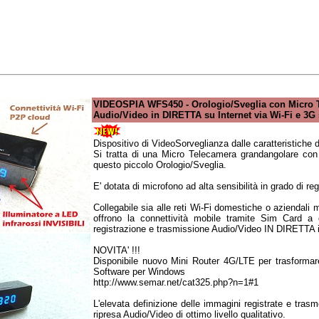
VIDEOSPIA WFS450 - Orologio/Sveglia con Micro Te
Audio/Video in DIRETTA su Internet via Wi-Fi e 3G
Dispositivo di VideoSorveglianza dalle caratteristiche 
Si tratta di una Micro Telecamera grandangolare con 
questo piccolo Orologio/Sveglia.
E' dotata di microfono ad alta sensibilità in grado di reg
Collegabile sia alle reti Wi-Fi domestiche o aziendali 
offrono la connettività mobile tramite Sim Card a 
registrazione e trasmissione Audio/Video IN DIRETTA in
NOVITA' !!!
Disponibile nuovo Mini Router 4G/LTE per trasformar
Software per Windows
http://www.semar.net/cat325.php?n=1#1
L'elevata definizione delle immagini registrate e tra
ripresa Audio/Video di ottimo livello qualitativo.