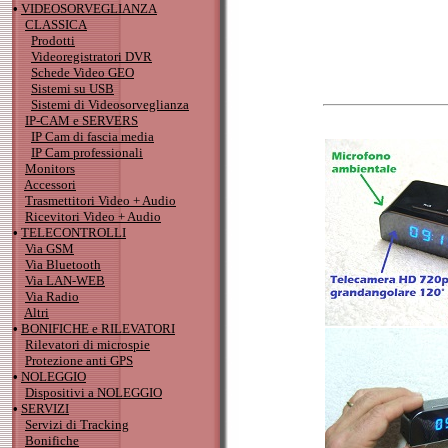
•
VIDEOSORVEGLIANZA
CLASSICA
Prodotti
Videoregistratori DVR
Schede Video GEO
Sistemi su USB
Sistemi di Videosorveglianza
IP-CAM e SERVERS
IP Cam di fascia media
IP Cam professionali
Monitors
Accessori
Trasmettitori Video + Audio
Ricevitori Video + Audio
•
TELECONTROLLI
Via GSM
Via Bluetooth
Via LAN-WEB
Via Radio
Altri
•
BONIFICHE e RILEVATORI
Rilevatori di microspie
Protezione anti GPS
•
NOLEGGIO
Dispositivi a NOLEGGIO
•
SERVIZI
Servizi di Tracking
Bonifiche