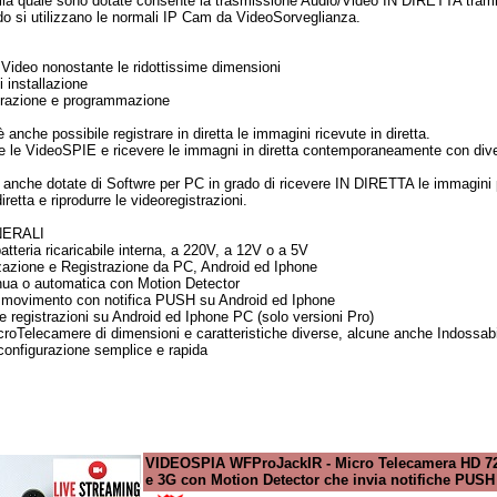
la quale sono dotate consente la trasmissione Audio/Video IN DIRETTA tramit
o si utilizzano le normali IP Cam da VideoSorveglianza.
 Video nonostante le ridottissime dimensioni
 installazione
gurazione e programmazione
nche possibile registrare in diretta le immagini ricevute in diretta.
are le VideoSPIE e ricevere le immagni in diretta contemporaneamente con di
nche dotate di Softwre per PC in grado di ricevere IN DIRETTA le immagini prov
iretta e riprodurre le videoregistrazioni.
NERALI
tteria ricaricabile interna, a 220V, a 12V o a 5V
zzazione e Registrazione da PC, Android ed Iphone
inua o automatica con Motion Detector
di movimento con notifica PUSH su Android ed Iphone
le registrazioni su Android ed Iphone PC (solo versioni Pro)
icroTelecamere di dimensioni e caratteristiche diverse, alcune anche Indossabi
onfigurazione semplice e rapida
VIDEOSPIA WFProJackIR - Micro Telecamera HD 720p
e 3G con Motion Detector che invia notifiche PUS