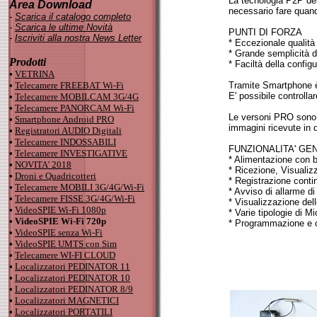
La tecnologia P2P del
Area Download
necessario fare quand
-
Scarica il catalogo completo
-
Scarica le ultime Novità
PUNTI DI FORZA
-
Iscriviti alla nostra News Letter
* Eccezionale qualità
* Grande semplicità di
Prodotti
* Faciltà della confi
•
VETRINA
•
Telecamere FREEBAT Wi-Fi
Tramite Smartphone è a
E' possibile controll
•
Telecamere MOBILCAM 3G/4G
•
Telecamere PANORCAM Wi-Fi
Le versoni PRO sono a
•
Smartphone Android PRO
immagini ricevute in d
•
Registratori AUDIO Digitali
•
Telecamere INDOSSABILI
FUNZIONALITA' GE
•
Telecamere INVESTIGATIVE
* Alimentazione con ba
•
NOVITA' 2018
* Ricezione, Visuali
•
Droni e Quadricotteri
* Registrazione cont
•
Telecamere MOBILI 3G/4G/Wi-Fi
* Avviso di allarme 
•
Telecamere FISSE 3G/4G/Wi-Fi
* Visualizzazione del
•
VideoSPIE Wi-Fi 1080p
* Varie tipologie di M
•
VideoSPIE Wi-Fi 720p
* Programmazione e c
•
VideoSPIE senza Wi-Fi
•
VideoSPIE UMTS con Sim
•
Telecamere WI-FI CLOUD
•
Localizzatori PEDINATOR 11
•
Localizzatori PEDINATOR 10
•
Localizzatori PEDINATOR 8/9
•
Localizzatori MAGNETICI
•
Localizzatori PORTATILI