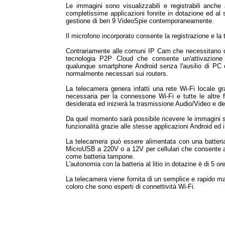
Le immagini sono visualizzabili e registrabili anc
completissime applicazioni fonrite in dotazione ed al
gestione di ben 9 VideoSpie contemporaneamente.
Il microfono incorporato consente la registrazione e la 
Contrariamente alle comuni IP Cam che necessitano di
tecnologia P2P Cloud che consente un'attivazion
qualunque smartphone Android senza l'ausilio di PC 
normalmente necessari sui routers.
La telecamera genera infatti una rete Wi-Fi locale gr
necessaria per la connessone Wi-Fi e tutte le altre fu
desiderata ed inizierà la trasmissione Audio/Video e deg
Da quel momento sarà possibile ricevere le immagini s
funzionalità grazie alle stesse applicazioni Android ed 
La telecamera può essere alimentata con una batteria r
MicroUSB a 220V o a 12V per cellulari che consente anch
come batteria tampone.
L'autonomia con la batteria al litio in dotazine è di 5 o
La telecamera viene fornita di un semplice e rapido 
coloro che sono esperti di connettività Wi-Fi.