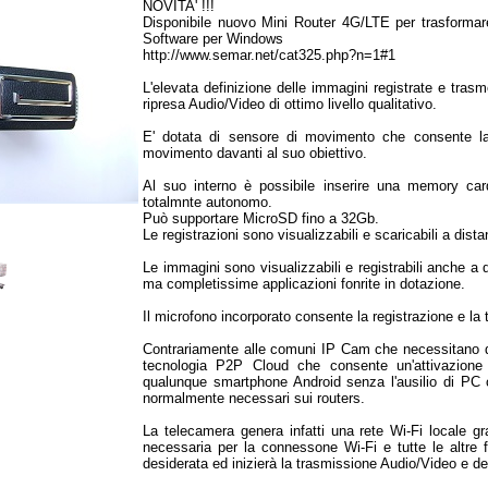
NOVITA' !!!
Disponibile nuovo Mini Router 4G/LTE per trasformar
Software per Windows
http://www.semar.net/cat325.php?n=1#1
L'elevata definizione delle immagini registrate e tra
ripresa Audio/Video di ottimo livello qualitativo.
E' dotata di sensore di movimento che consente la
movimento davanti al suo obiettivo.
Al suo interno è possibile inserire una memory car
totalmnte autonomo.
Può supportare MicroSD fino a 32Gb.
Le registrazioni sono visualizzabili e scaricabili a di
Le immagini sono visualizzabili e registrabili anche 
ma completissime applicazioni fonrite in dotazione.
Il microfono incorporato consente la registrazione e la 
Contrariamente alle comuni IP Cam che necessitano di
tecnologia P2P Cloud che consente un'attivazion
qualunque smartphone Android senza l'ausilio di PC 
normalmente necessari sui routers.
La telecamera genera infatti una rete Wi-Fi locale gr
necessaria per la connessone Wi-Fi e tutte le altre fu
desiderata ed inizierà la trasmissione Audio/Video e deg