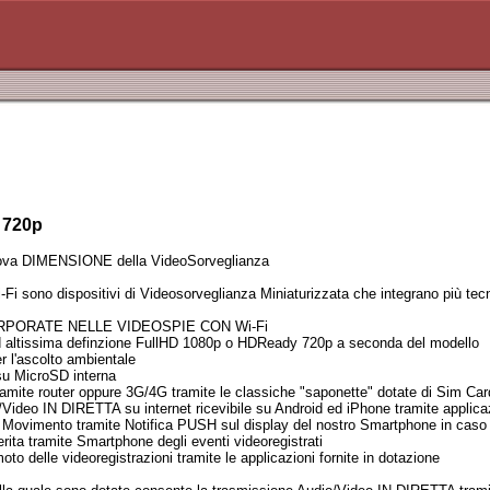
 720p
va DIMENSIONE della VideoSorveglianza
i sono dispositivi di Videosorveglianza Miniaturizzata che integrano più tec
PORATE NELLE VIDEOSPIE CON Wi-Fi
 altissima definzione FullHD 1080p o HDReady 720p a seconda del modello
r l'ascolto ambientale
su MicroSD interna
ramite router oppure 3G/4G tramite le classiche "saponette" dotate di Sim Card i
Video IN DIRETTA su internet ricevibile su Android ed iPhone tramite applicazi
i Movimento tramite Notifica PUSH sul display del nostro Smartphone in caso 
erita tramite Smartphone degli eventi videoregistrati
to delle videoregistrazioni tramite le applicazioni fornite in dotazione