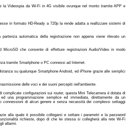
e la Videospia da Wi-Fi in 4G visibile ovunque nel monto tramite APP e
smesse in formato HD-Ready a 720p la rende adatta a reallizzare sistemi di
 partenza automatica della registrazione non appena viene rilevato un
d MicroSD che consente di effetture registrazioni Audio/Video in modo
stanza tramite Smartphone o PC connessi ad Internet.
a distanza su qualunque Smartphone Android, ed iPhone grazie alle semplici
trasmissione delle voci e dei suoni percepiti nell'ambiente.
 complicate configurazioni sui router, questa Mini Telecamera è dotata di
e ed una programmazione semplice ed immediata, direttamente da un
o connessioni di alcun genere e senza necassità dei complessi settaggi
azie alla quale è possibile collegarsi e settare i parametri e la password
nzionalità richieste, dopo di che lei stessa si collegherà alla rete Wi-Fi
li allarmi.