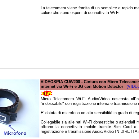
La telecamera viene fornita di un semplice e rapido 
coloro che sono esperti di connettività Wi-Fi.
VIDEOSPIA CUW200 - Cintura con Micro Telecamera
internet via Wi-Fi e 3G con Motion Detector
(VIDE
Micro Telecamera Wi-Fi Audio/Video nascosta all'in
"indossabile" con registrazione interna e trasmissione d
E' dotata di microfono ad alta sensibilità in grado di reg
Collegabile sia alle reti Wi-Fi domestiche o aziendali 
offrono la connettività mobile tramite Sim Card a 
registrazione e trasmissione Audio/Video IN DIRETTA in