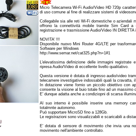
Micro Telecamera Wi-Fi Audio/Video HD 720p caratteriz
di uso comune al fine di realizzare sistemi di videosor
Collegabile sia alle reti Wi-Fi domestiche o aziendali 
offrono la connettività mobile tramite Sim Card a 
registrazione e trasmissione Audio/Video IN DIRETTA in
NOVITA' !!!
Disponibile nuovo Mini Router 4G/LTE per trasformar
Software per Windows
http://www.semar.net/cat325.php?n=1#1
L'elevatissima definizione delle immagini registrate
ripresa Audio/Video di eccellente livello qualitativo.
Questa versione è dotata di ingresso audio/video trami
telecamere investigative indossabili quali la cravatta, il
In dotazione viene fornio un piccolo obiettivo con ape
consente la visione al buio totale fino ad un massimo di
E' dunque adatta anche a condiziopni di scarsa illumin
Al suo interno è possibile inserire una memory car
totalmnte autonomo.
Può supportare MicroSD fino a 128Gb.
Le registrazioni sono visualizzabili e scaricabili a di
E' dotata di sensore di movimento che invia una not
movimento nell'ambiente controllato.