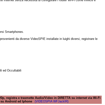
e Internet senza necessità di configurare i router Wi-Fi come invece è
versi Smartphones.
enienti da diverse VideoSPIE installate in luighi diversi, registrare le
li ed Occultabili
, registra e trasmette Audio/Video in DIRETTA su internet via Wi-Fi
H su Android ed Iphone
(VIDEOSPIA WFJackIR)