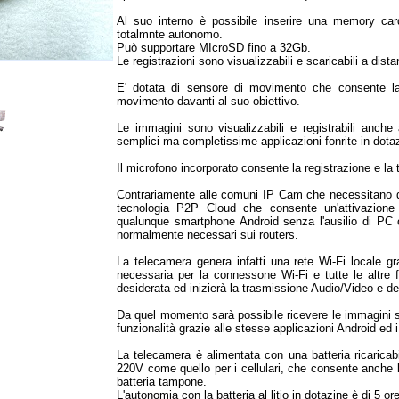
Al suo interno è possibile inserire una memory car
totalmnte autonomo.
Può supportare MIcroSD fino a 32Gb.
Le registrazioni sono visualizzabili e scaricabili a di
E' dotata di sensore di movimento che consente la
movimento davanti al suo obiettivo.
Le immagini sono visualizzabili e registrabili anc
semplici ma completissime applicazioni fonrite in dota
Il microfono incorporato consente la registrazione e la 
Contrariamente alle comuni IP Cam che necessitano di
tecnologia P2P Cloud che consente un'attivazion
qualunque smartphone Android senza l'ausilio di PC 
normalmente necessari sui routers.
La telecamera genera infatti una rete Wi-Fi locale gr
necessaria per la connessone Wi-Fi e tutte le altre fu
desiderata ed inizierà la trasmissione Audio/Video e deg
Da quel momento sarà possibile ricevere le immagini s
funzionalità grazie alle stesse applicazioni Android ed 
La telecamera è alimentata con una batteria ricaricabi
220V come quello per i cellulari, che consente anche la
batteria tampone.
L'autonomia con la batteria al litio in dotazine è di 5 o