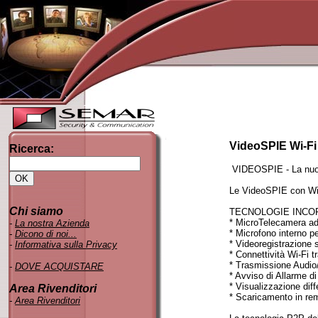
VideoSPIE Wi-Fi
Ricerca:
VIDEOSPIE - La nuo
Le VideoSPIE con Wi-F
Chi siamo
TECNOLOGIE INCOR
* MicroTelecamera ad
-
La nostra Azienda
* Microfono interno pe
-
Dicono di noi..
.
* Videoregistrazione 
-
Informativa sulla Privacy
* Connettività Wi-Fi t
* Trasmissione Audio/
-
DOVE ACQUISTARE
* Avviso di Allarme d
* Visualizzazione diff
Area Rivenditori
* Scaricamento in remo
-
Area Rivenditori