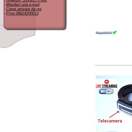
-
Urgenze: 335-83.75.000
-
Mandaci una e-mail
-
Come arrivare da noi
-
P.Iva 08624200013
Disponibilità: